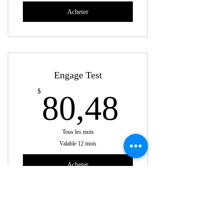
Acheter
Engage Test
80,48$
$
80,48
Tous les mois
Valable 12 mois
Acheter
Open Studio