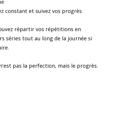
ue
z constant et suivez vos progrès
uvez répartir vos répétitions en
rs séries tout au long de la journée si
ire.
n'est pas la perfection, mais le progrès.
tous les niveaux de forme physique
hoisissez-en un ou mélangez-les !
Mur