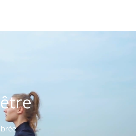
-être
ibrée