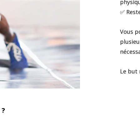
physiq
✅ Reste
Vous po
plusieu
nécessa
Le but 
Ouvert à 
 ?
C