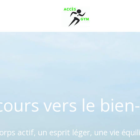
ours vers le bien
orps actif, un esprit léger, une vie équil