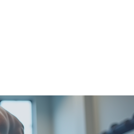
Inclinaison
Genou
Traditionnel
Déclin
Prise serrée
Tempo
Renegade row