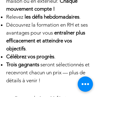
maison ou en extérieur.
Chaque
mouvement compte !
Relevez
les défis hebdomadaires
.
Découvrez la formation en RH et ses
avantages pour vous
entraîner plus
efficacement et atteindre vos
objectifs
.
Célébrez vos progrès
.
Trois gagnants
seront sélectionnés et
recevront chacun un prix — plus de
détails à venir !
📅 Dates : du 8 au 28 février
⌚ Exigence : Moniteur de
fréquence cardiaque ou Apple
Watch*
💸 Coût : Gratuit